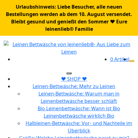
Urlaubshinweis: Liebe Besucher, alle neuen
Bestellungen werden ab dem 10. August versendet.
Bleibt gesund und genießt den Sommer ♥️ Eure
leinenlieb® Familie
Zum
Inhalt
springen
0 Artikel
❤️ SHOP ❤️
Leinen-Bettwäsche: Mehr zu Leinen
Leinen-Bettwäsche: Warum man in
Leinenbettwäsche besser schläft
Bio Leinenbettwäsche: Wann ist Bio
Leinenbettwäsche wirklich Bio
Halbleinen-Bettwäsche: Vor- und Nachteile im
Überblick