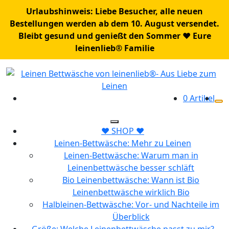
Urlaubshinweis: Liebe Besucher, alle neuen
Bestellungen werden ab dem 10. August versendet.
Bleibt gesund und genießt den Sommer ♥️ Eure
leinenlieb® Familie
Zum
Inhalt
springen
0 Artikel
❤️ SHOP ❤️
Leinen-Bettwäsche: Mehr zu Leinen
Leinen-Bettwäsche: Warum man in
Leinenbettwäsche besser schläft
Bio Leinenbettwäsche: Wann ist Bio
Leinenbettwäsche wirklich Bio
Halbleinen-Bettwäsche: Vor- und Nachteile im
Überblick