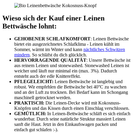
Wieso sich der Kauf einer Leinen
Bettwäsche lohnt:
GEHOBENER SCHLAFKOMFORT
: Leinen Bettwäsche
bietet ein ausgezeichnetes Schlafklima - Leinen kühlt im
Sommer, wärmt im Winter und kann
nächtliches Schwitzen
mindern
. So schläfst du dich glücklich.
HERVORRAGENDE QUALITÄT
: Unsere Bettwäsche ist
aus reinem Leinen und stonewashed. Stonewashed Leinen ist
weicher und läuft nur minimal ein (max. 3%). Dadurch
entsteht auch der edle Knittereffekt.
PFLEGELEICHT:
Leinen Bettwäsche ist langlebig und
robust. Wir empfehlen die Bettwäsche bei 40°C zu waschen
und an der Luft zu trocknen. Bei Bedarf kann im Schongang
maschinell getrocknet werden.
PRAKTISCH:
Die Leinen-Decke wird mit Kokosnuss-
Knöpfen und das Kissen durch einen Einschlag verschlossen.
GEMÜTLICH:
In Leinen-Bettwäsche schläft es sich einfach
wunderbar. Durch seine natürliche Struktur massiert Leinen
sanft die Haut. Jetzt in den Einkaufswagen packen und
einfach gut schlafen :-).