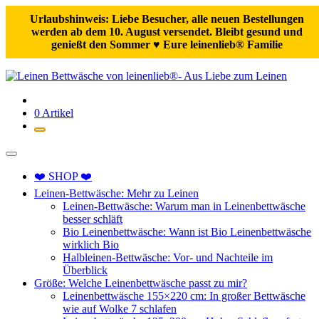
Urlaubshinweis: Liebe Besucher, alle neuen Bestellungen
werden ab dem 10. August versendet. Bleibt gesund und
genießt den Sommer ♥️ Eure leinenlieb® Familie
Zum
Inhalt
springen
0 Artikel
❤️ SHOP ❤️
Leinen-Bettwäsche: Mehr zu Leinen
Leinen-Bettwäsche: Warum man in Leinenbettwäsche
besser schläft
Bio Leinenbettwäsche: Wann ist Bio Leinenbettwäsche
wirklich Bio
Halbleinen-Bettwäsche: Vor- und Nachteile im
Überblick
Größe: Welche Leinenbettwäsche passt zu mir?
Leinenbettwäsche 155×220 cm: In großer Bettwäsche
wie auf Wolke 7 schlafen