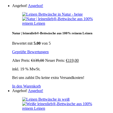
Angebot!
Angebot!
Natur | leinenlieb®-Bettwäsche aus 100% reinem Leinen
Bewertet mit
5.00
von 5
Geprüfte Bewertungen
Ursprünglicher
Aktueller
Alter Preis:
€
139,00
Neuer Preis:
€
119,00
Preis
Preis
inkl. 19 % MwSt.
war:
ist:
€139,00
€119,00.
Bei uns zahlst Du keine extra Versandkosten!
In den Warenkorb
Angebot!
Angebot!