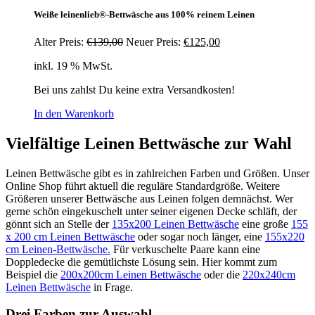
Weiße leinenlieb®-Bettwäsche aus 100% reinem Leinen
Ursprünglicher
Aktueller
Alter Preis:
€
139,00
Neuer Preis:
€
125,00
Preis
Preis
inkl. 19 % MwSt.
war:
ist:
€139,00
€125,00.
Bei uns zahlst Du keine extra Versandkosten!
In den Warenkorb
Vielfältige Leinen Bettwäsche zur Wahl
Leinen Bettwäsche gibt es in zahlreichen Farben und Größen. Unser
Online Shop führt aktuell die reguläre Standardgröße. Weitere
Größeren unserer Bettwäsche aus Leinen folgen demnächst. Wer
gerne schön eingekuschelt unter seiner eigenen Decke schläft, der
gönnt sich an Stelle der
135x200 Leinen Bettwäsche
eine große
155
x 200 cm Leinen Bettwäsche
oder sogar noch länger, eine
155x220
cm Leinen-Bettwäsche.
Für verkuschelte Paare kann eine
Doppledecke die gemütlichste Lösung sein. Hier kommt zum
Beispiel die
200x200cm Leinen Bettwäsche
oder die
220x240cm
Leinen Bettwäsche
in Frage.
Drei Farben zur Auswahl