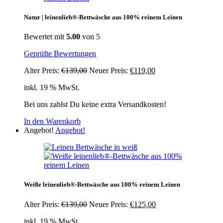
Natur | leinenlieb®-Bettwäsche aus 100% reinem Leinen
Bewertet mit
5.00
von 5
Geprüfte Bewertungen
Ursprünglicher
Aktueller
Alter Preis:
€
139,00
Neuer Preis:
€
119,00
Preis
Preis
inkl. 19 % MwSt.
war:
ist:
€139,00
€119,00.
Bei uns zahlst Du keine extra Versandkosten!
In den Warenkorb
Angebot!
Angebot!
Weiße leinenlieb®-Bettwäsche aus 100% reinem Leinen
Ursprünglicher
Aktueller
Alter Preis:
€
139,00
Neuer Preis:
€
125,00
Preis
Preis
inkl. 19 % MwSt.
war:
ist: