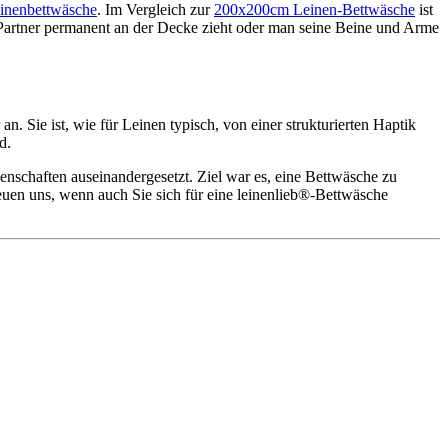
nenbettwäsche
. Im Vergleich zur
200x200cm Leinen-Bettwäsche
ist
 Partner permanent an der Decke zieht oder man seine Beine und Arme
. Sie ist, wie für Leinen typisch, von einer strukturierten Haptik
d.
genschaften auseinandergesetzt. Ziel war es, eine Bettwäsche zu
reuen uns, wenn auch Sie sich für eine leinenlieb®-Bettwäsche