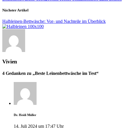
Nächster Artikel
Halbleinen-Bettwäsche: Vor- und Nachteile im Überblick
Vivien
4 Gedanken zu „
Beste Leinenbettwäsche im Test
“
Dr. Heidi Müller
14. Juli 2024 um 17:47 Uhr