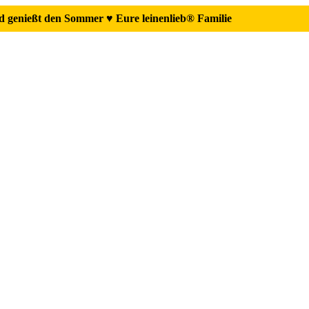
d genießt den Sommer ♥️ Eure leinenlieb® Familie