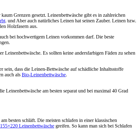
 kaum Grenzen gesetzt. Leinenbettwäsche gibt es in zahlreichen
rbt
. und Aber auch natürliches Leinen hat seinen Zauber. Leinen bzw.
len Holzfasern aus.
 auch bei hochwertigem Leinen vorkommen darf. Die beste
ngen.
er Leinenbettwäsche. Es sollten keine andersfarbigen Fäden zu sehen
sein, dass die Leinen-Bettwäsche auf schädliche Inhaltsstoffe
rn auch als
Bio-Leinenbettwäsche
.
e die Leinenbettwäsche am besten separat und bei maximal 40 Grad
am besten schläft. Die meisten schlafen in einer klassischen
155×220 Leinenbettwäsche
greifen. So kann man sich bei Schlafen