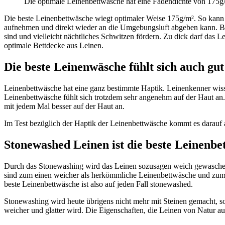
Die optimale Leinenbettwäsche hat eine Fadendichte von 175g
Die beste Leinenbettwäsche wiegt optimaler Weise 175g/m². So kann da
aufnehmen und direkt wieder an die Umgebungsluft abgeben kann. B
sind und vielleicht nächtliches Schwitzen fördern. Zu dick darf das
optimale Bettdecke aus Leinen.
Die beste Leinenwäsche fühlt sich auch gut
Leinenbettwäsche hat eine ganz bestimmte Haptik. Leinenkenner wisse
Leinenbettwäsche fühlt sich trotzdem sehr angenehm auf der Haut an. 
mit jedem Mal besser auf der Haut an.
Im Test bezüglich der Haptik der Leinenbettwäsche kommt es darauf a
Stonewashed Leinen ist die beste Leinenbe
Durch das Stonewashing wird das Leinen sozusagen weich gewaschen.
sind zum einen weicher als herkömmliche Leinenbettwäsche und zum 
beste Leinenbettwäsche ist also auf jeden Fall stonewashed.
Stonewashing wird heute übrigens nicht mehr mit Steinen gemacht, s
weicher und glatter wird. Die Eigenschaften, die Leinen von Natur au